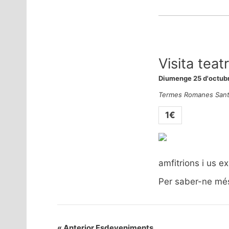
Visita tea
Diumenge 25 d'octubr
Termes Romanes
Sant
1€
amfitrions i us ex
Per saber-ne mé
«
Anterior Esdeveniments