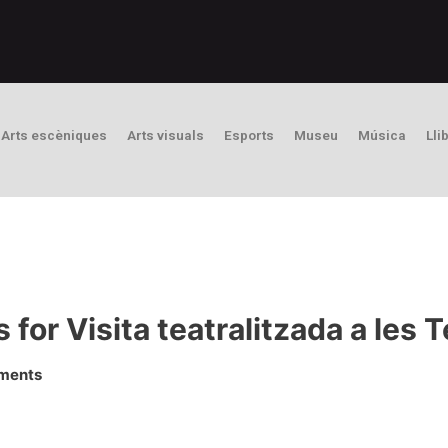
Arts escèniques
Arts visuals
Esports
Museu
Música
Lli
 for Visita teatralitzada a le
iments