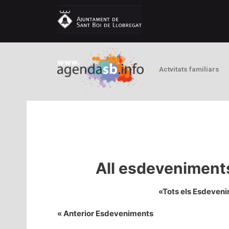
Actvitats familiars
All esdeveniments
«Tots els Esdeven
«
Anterior Esdeveniments