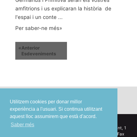
Germanus i Primitiva seran els vostres
amfitrions i us explicaran la història de
l'espai i un conte ...
Per saber-ne més»
«
Anterior
Esdeveniments
Utilitzem cookies per donar millor
experiència a l'usuari. Si continua utilitzant
aquest lloc assumirem que està d'acord.
Saber més
© Ajuntament de Sant Boi de Llobregat – Pl. Ajuntament, 1
– 08830 Sant Boi de Llobregat – Tel. 93 635 12 00 – Fax