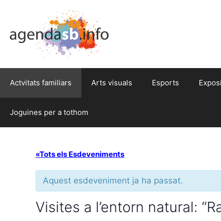
Actvitats familiars
Arts visuals
Esports
Expos
Joguines per a tothom
«Tots els Esdeveniments
Aquest esdeveniment ja ha passat.
Visites a l’entorn natural: “