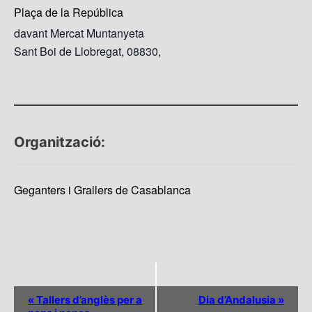
Plaça de la República
davant Mercat Muntanyeta
Sant Boi de Llobregat, 08830
,
Organització:
Geganters i Grallers de Casablanca
N
«
Tallers d’anglès per a
Dia d’Andalusia
»
a