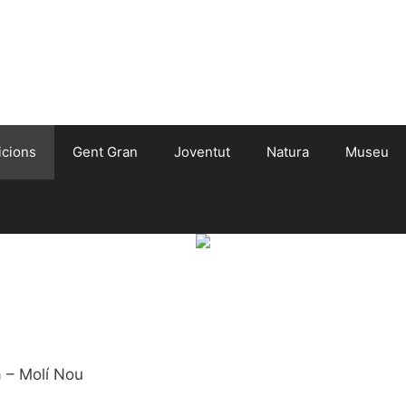
icions
Gent Gran
Joventut
Natura
Museu
a – Molí Nou