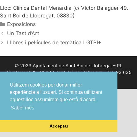
Lloc: Clínica Dental Menardia (c/ Víctor Balaguer 49.
Sant Boi de Llobregat, 08830)
Categories
Exposicions
Un Tast d’Art
Llibres i pel·lícules de temàtica LGTBI+
© 2023 Ajuntament de Sant Boi de Llobregat – Pl.
Ajuntament, 1 – 08830 Sant Boi de Llobregat – Tel. 93 635
12 00 – Fax 93 630 18 56 –
Avís legal
Utilitzem cookies per donar millor
experiència a l'usuari. Si continua utilitzant
aquest lloc assumirem que està d'acord.
Saber més
Acceptar