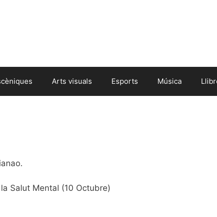
scèniques
Arts visuals
Esports
Música
Llib
ianao.
la Salut Mental (10 Octubre)