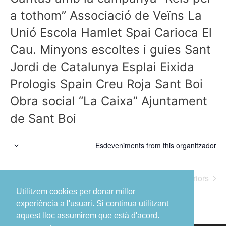
a tothom” Associació de Veïns La
Unió Escola Hamlet Spai Carioca El
Cau. Minyons escoltes i guies Sant
Jordi de Catalunya Esplai Eixida
Prologis Spain Creu Roja Sant Boi
Obra social “La Caixa” Ajuntament
de Sant Boi
Esdeveniments from this organitzador
S
e
Esdeveniments
Esdeveniment
anteriors
Avui
posteriors
l
e
Utilitzem cookies per donar millor
c
experiència a l'usuari. Si continua utilitzant
c
aquest lloc assumirem que està d'acord.