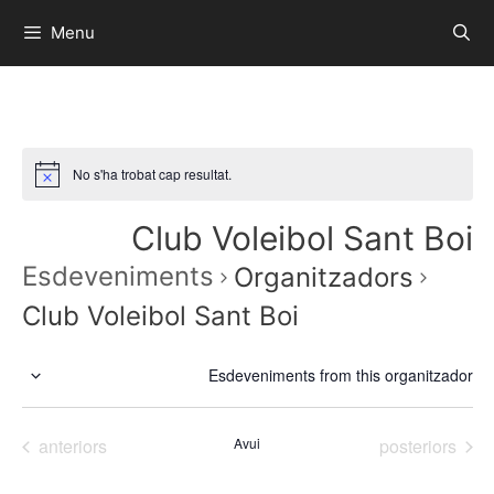
Menu
No s'ha trobat cap resultat.
Club Voleibol Sant Boi
Esdeveniments
Organitzadors
Club Voleibol Sant Boi
Esdeveniments from this organitzador
S
e
Esdeveniments
Esdeveniment
anteriors
Avui
posteriors
l
e