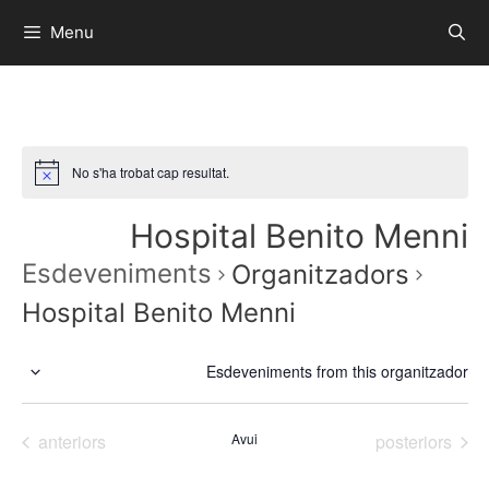
Menu
No s'ha trobat cap resultat.
Hospital Benito Menni
Esdeveniments
Organitzadors
Hospital Benito Menni
Esdeveniments from this organitzador
S
e
Esdeveniments
Esdeveniment
anteriors
Avui
posteriors
l
e