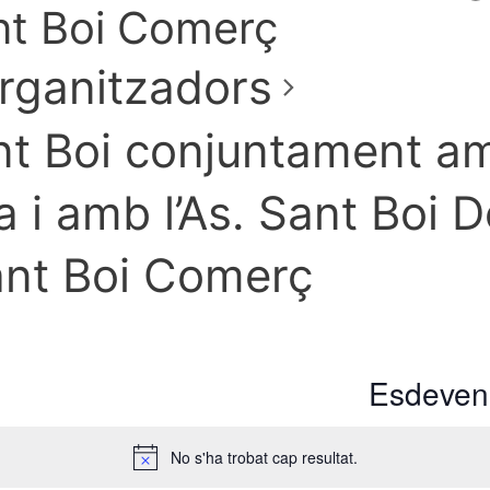
ant Boi Comerç
rganitzadors
t Boi conjuntament am
 i amb l’As. Sant Boi D
Sant Boi Comerç
Esdeveni
No s'ha trobat cap resultat.