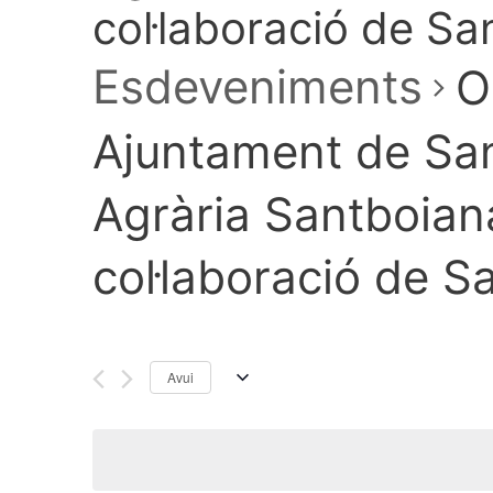
col·laboració de S
Esdeveniments
O
Ajuntament de San
Agrària Santboiana
col·laboració de 
Avui
S
e
l
e