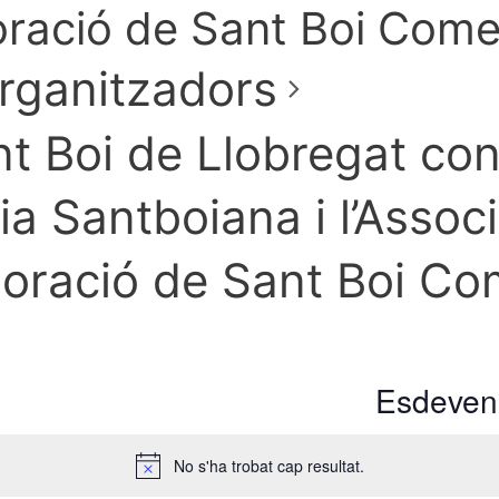
boració de Sant Boi Com
rganitzadors
t Boi de Llobregat co
a Santboiana i l’Assoc
aboració de Sant Boi C
Esdeveni
No s'ha trobat cap resultat.