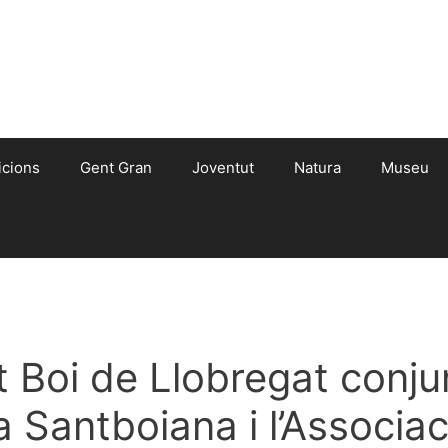
icions
Gent Gran
Joventut
Natura
Museu
 Boi de Llobregat conj
 Santboiana i l’Associac