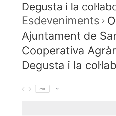
Degusta i la col·la
Esdeveniments
O
Ajuntament de San
Cooperativa Agràri
Degusta i la col·l
Avui
S
e
l
e