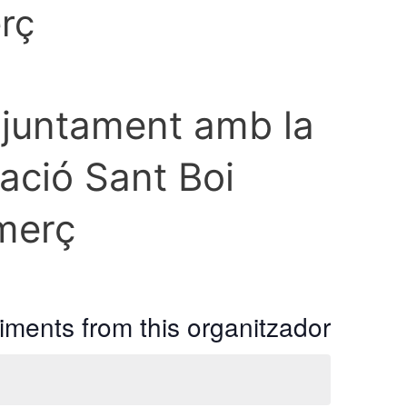
erç
njuntament amb la
iació Sant Boi
omerç
ments from this organitzador