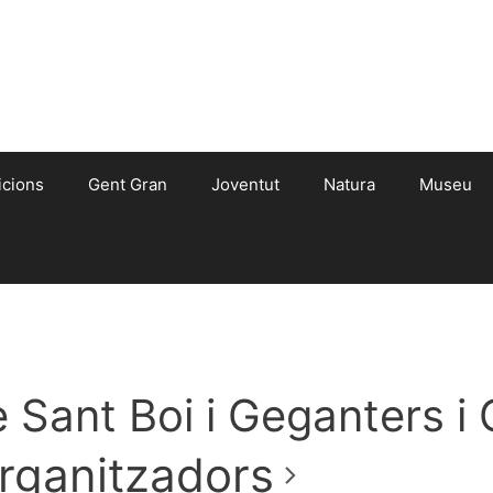
icions
Gent Gran
Joventut
Natura
Museu
 Sant Boi i Geganters i 
rganitzadors