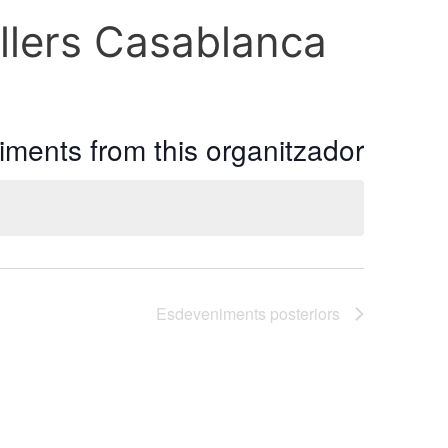
allers Casablanca
ments from this organitzador
Esdeveniments
posteriors