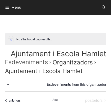
Menu
No s'ha trobat cap resultat.
Ajuntament i Escola Hamlet
Esdeveniments
Organitzadors
Ajuntament i Escola Hamlet
Esdeveniments from this organitzador
S
e
Esdeveniment
Avui
posteriors
l
Esdeveniments
anteriors
e