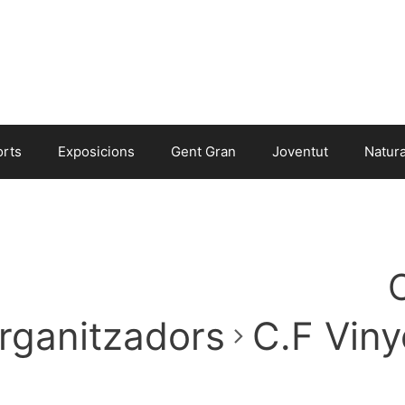
orts
Exposicions
Gent Gran
Joventut
Natur
C
rganitzadors
C.F Viny