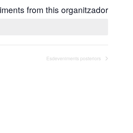
ments from this organitzador
Esdeveniments
posteriors