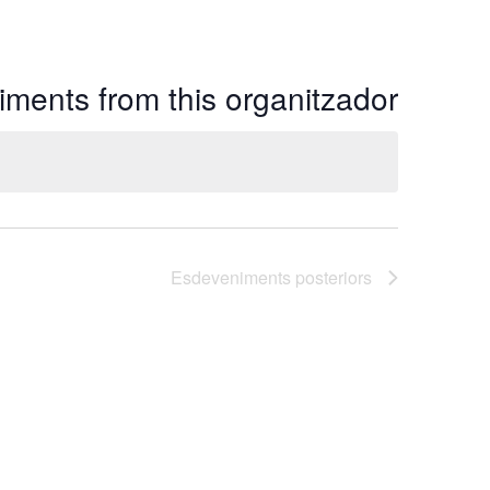
ments from this organitzador
Esdeveniments
posteriors