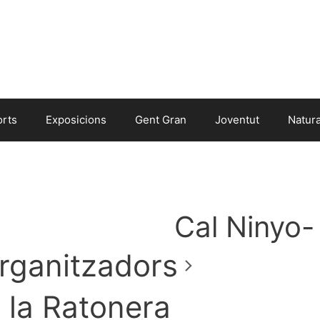
orts
Exposicions
Gent Gran
Joventut
Natur
Cal Ninyo- 
rganitzadors
i la Ratonera