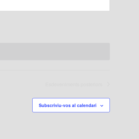
Esdeveniments
posteriors
Subscriviu-vos al calendari