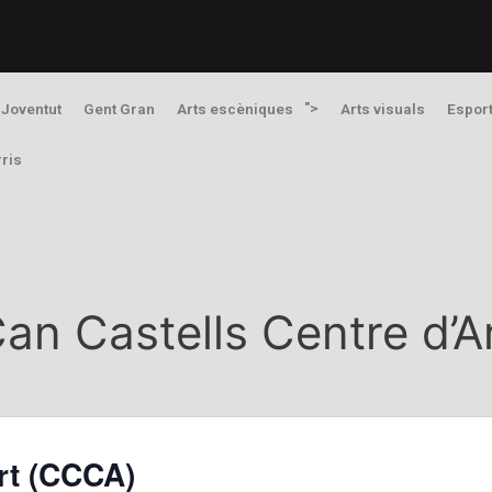
">
Joventut
Gent Gran
Arts escèniques
Arts visuals
Espor
rris
an Castells Centre d’
rt (CCCA)