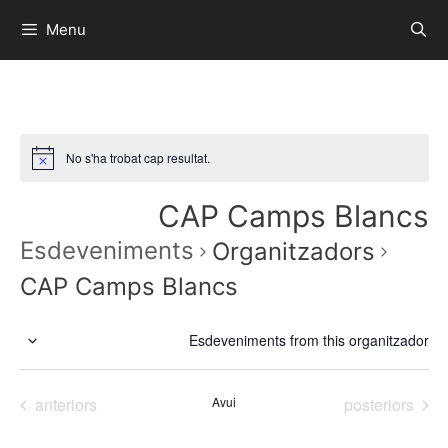
Menu
No s'ha trobat cap resultat.
CAP Camps Blancs
Esdeveniments
Organitzadors
CAP Camps Blancs
Esdeveniments from this organitzador
S
e
Esdeveniments
Esdeveniment
anteriors
Avui
posteriors
l
e