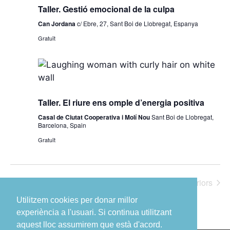
Taller. Gestió emocional de la culpa
t
a
Can Jordana
c/ Ebre, 27, Sant Boi de Llobregat, Espanya
.
Gratuït
Taller. El riure ens omple d’energia positiva
Casal de Ciutat Cooperativa i Molí Nou
Sant Boi de Llobregat,
Barcelona, Spain
Gratuït
Esdeveniment
Avui
posteriors
Esdeveniments
anteriors
Utilitzem cookies per donar millor
experiència a l'usuari. Si continua utilitzant
aquest lloc assumirem que està d'acord.