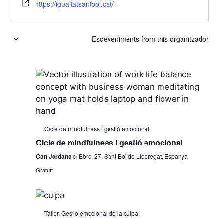
https://igualtatsantboi.cat/
Esdeveniments from this organitzador
S
e
l
e
c
c
i
Cicle de mindfulness i gestió emocional
o
Cicle de mindfulness i gestió emocional
n
a
Can Jordana
c/ Ebre, 27, Sant Boi de Llobregat, Espanya
u
Gratuït
n
a
d
Taller. Gestió emocional de la culpa
a