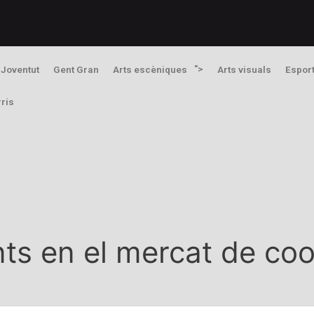
">
Joventut
Gent Gran
Arts escèniques
Arts visuals
Espor
rris
nts en el mercat de co