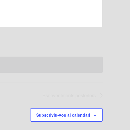
Esdeveniments
posteriors
Subscriviu-vos al calendari