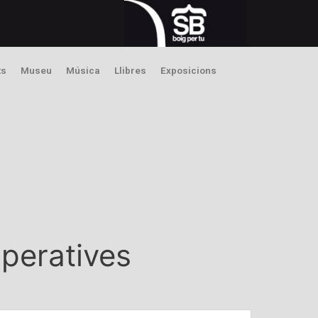
ts
Museu
Música
Llibres
Exposicions
operatives