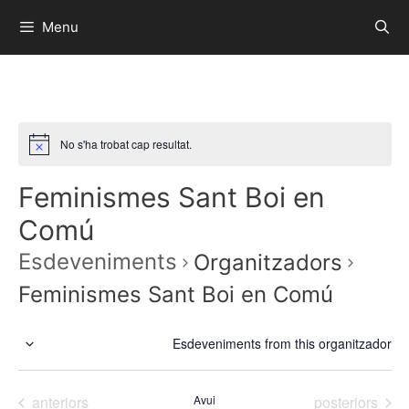
Menu
No s'ha trobat cap resultat.
Feminismes Sant Boi en
Comú
Esdeveniments
Organitzadors
Feminismes Sant Boi en Comú
Esdeveniments from this organitzador
S
e
Esdeveniments
Esdeveniment
anteriors
Avui
posteriors
l