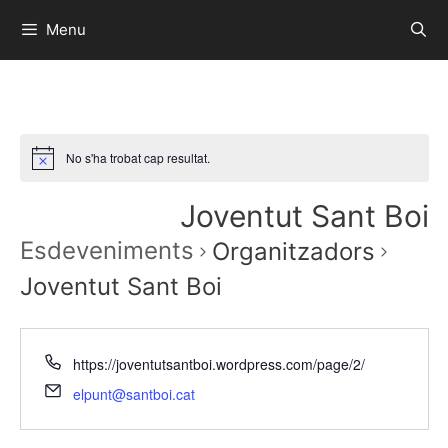
Menu
No s'ha trobat cap resultat.
Joventut Sant Boi
Esdeveniments
Organitzadors
Joventut Sant Boi
https://joventutsantboi.wordpress.com/page/2/
elpunt@santboi.cat