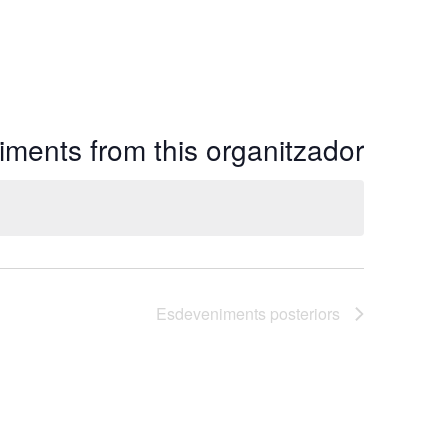
ments from this organitzador
Esdeveniments
posteriors