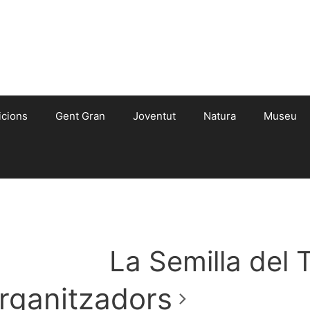
icions
Gent Gran
Joventut
Natura
Museu
La Semilla del T
rganitzadors