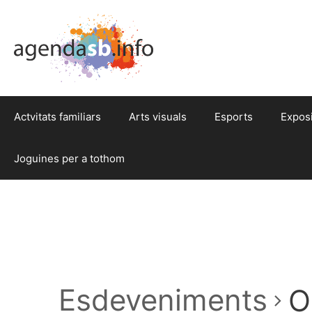
Actvitats familiars
Arts visuals
Esports
Expos
Joguines per a tothom
Esdeveniments
O