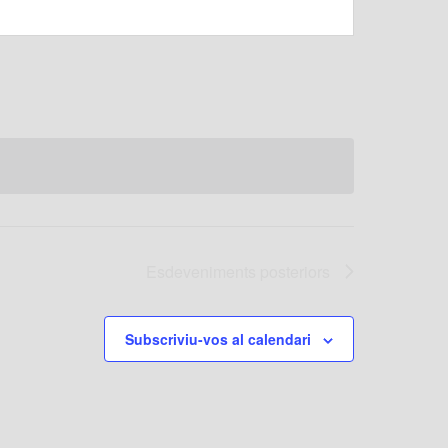
Esdeveniments
posteriors
Subscriviu-vos al calendari