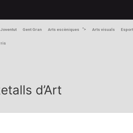
">
Joventut
Gent Gran
Arts escèniques
Arts visuals
Espor
rris
etalls d’Art