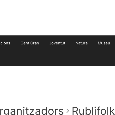
icions
Gent Gran
Joventut
Natura
Museu
rganitzadors
Rublifol