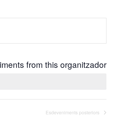
ments from this organitzador
Esdeveniments
posteriors