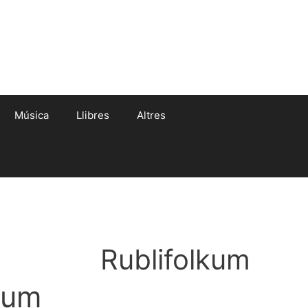
Música
Llibres
Altres
Rublifolkum
kum