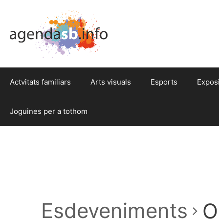
Actvitats familiars
Arts visuals
Esports
Expos
Joguines per a tothom
Esdeveniments
O