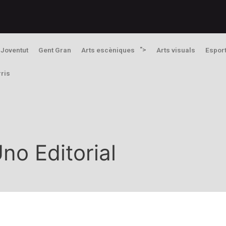
">
Joventut
Gent Gran
Arts escèniques
Arts visuals
Espor
rris
no Editorial