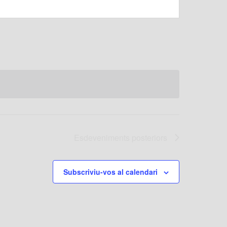
Esdeveniments
posteriors
Subscriviu-vos al calendari