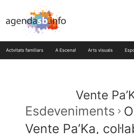
Actvitats familiars
A Escena!
Arts visuals
Esp
Vente Pa’K
Esdeveniments
O
Vente Pa’Ka, col·l