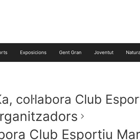
orts
Exposicions
Gent Gran
Joventut
Natur
a, col·labora Club Espo
rganitzadors
abora Club Esportiu Ma