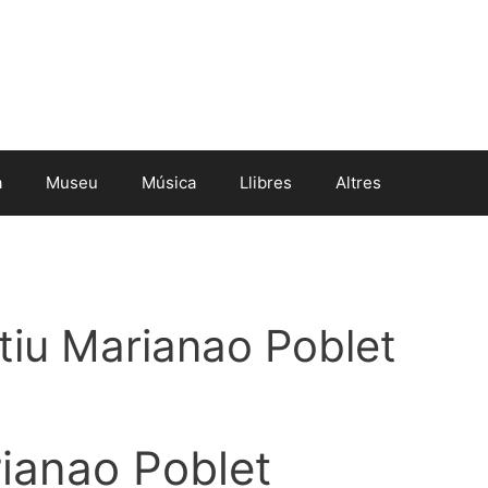
a
Museu
Música
Llibres
Altres
rtiu Marianao Poblet
rianao Poblet