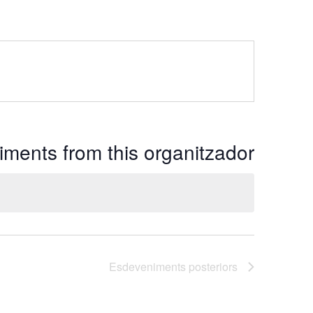
ments from this organitzador
Esdeveniments
posteriors