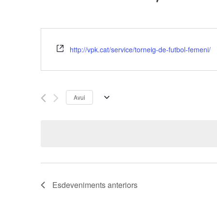
http://vpk.cat/service/torneig-de-futbol-femeni/
Avui
S
e
l
e
c
c
i
Esdeveniments
anteriors
o
n
a