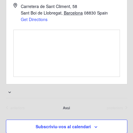
Carretera de Sant Climent, 58
Sant Boi de Llobregat
,
Barcelona
08830
Spain
Get Directions
S
e
Esdeveniments
Esdeveniments
anteriors
Avui
posteriors
l
e
c
Subscriviu-vos al calendari