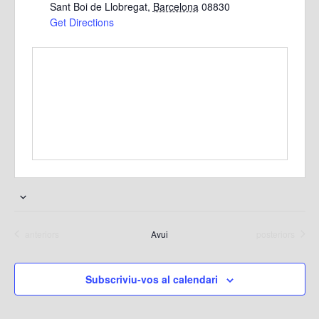
Sant Boi de Llobregat
,
Barcelona
08830
Get Directions
S
e
Esdeveniments
Esdeveniments
anteriors
Avui
posteriors
l
e
c
Subscriviu-vos al calendari
c
i