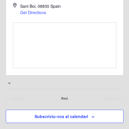
Sant Boi
,
08830
Spain
Get Directions
S
e
Esdeveniments
Esdeveniments
anteriors
Avui
posteriors
l
e
c
Subscriviu-vos al calendari
c