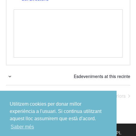
Esdeveniments at this recinte
S
e
Esdeveniment
Avui
posteriors
l
Esdeveniments
anteriors
e
Utilitzem cookies per donar millor
c
experiència a l'usuari. Si continua utilitzant
c
aquest lloc assumirem que està d'acord.
i
Saber més
© 2023 Ajuntament de Sant Boi de Llobregat – Pl.
o