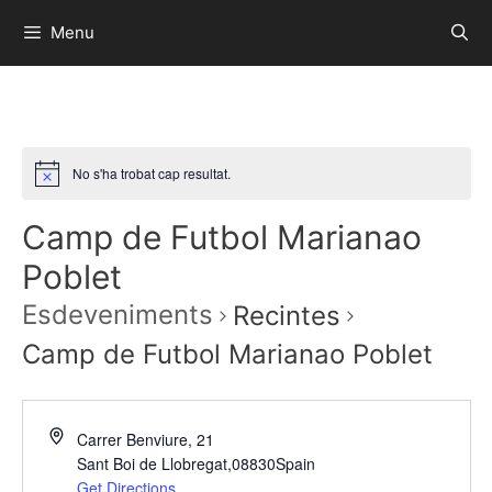
Menu
No s'ha trobat cap resultat.
Camp de Futbol Marianao
Poblet
Esdeveniments
Recintes
Camp de Futbol Marianao Poblet
Carrer Benviure, 21
Sant Boi de Llobregat
,
08830
Spain
Get Directions