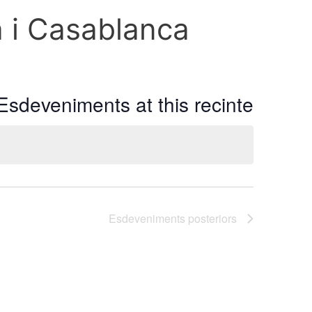
a i Casablanca
Esdeveniments at this recinte
Esdeveniments
posteriors