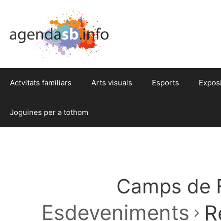
Actvitats familiars
Arts visuals
Esports
Expos
Joguines per a tothom
Camps de F
Esdeveniments
R