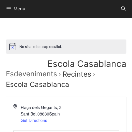
Menu
No s'ha trobat cap resultat.
Escola Casablanca
Esdeveniments
Recintes
Escola Casablanca
Plaça dels Gegants, 2
Sant Boi
,
08830
Spain
Get Directions