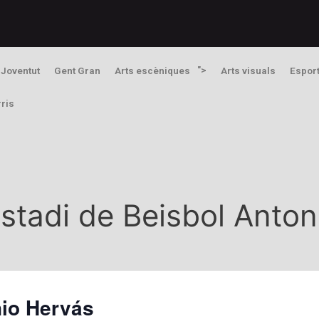
">
Joventut
Gent Gran
Arts escèniques
Arts visuals
Espor
rris
stadi de Beisbol Anto
nio Hervás