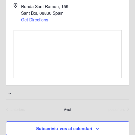
Ronda Sant Ramon, 159
Sant Boi
,
08830
Spain
Get Directions
S
e
Esdeveniments
Esdeveniments
anteriors
Avui
posteriors
l
e
c
Subscriviu-vos al calendari