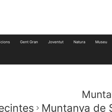
icions
Gent Gran
Joventut
Natura
Museu
Munta
ecintes
Muntanya de 