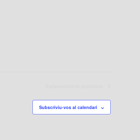
Esdeveniments
posteriors
Subscriviu-vos al calendari