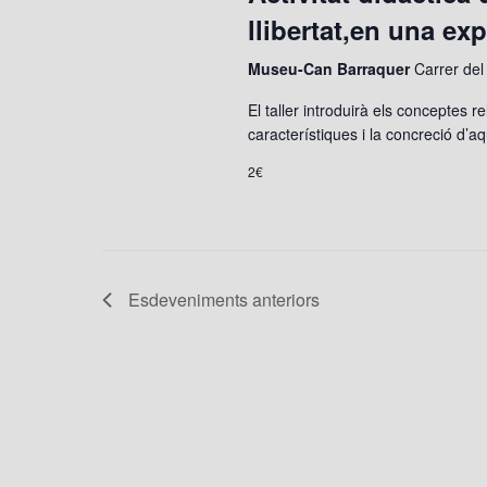
c
llibertat,en una ex
i
o
Museu-Can Barraquer
Carrer del
n
El taller introduirà els conceptes r
a
característiques i la concreció d’aq
u
2€
n
a
d
a
t
Esdeveniments
anteriors
a
.