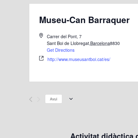
Museu-Can Barraquer
Carrer del Pont, 7
Sant Boi de Llobregat
,
Barcelona
8830
Get Directions
http://www.museusantboi.cat/es/
Avui
S
e
l
e
Activitat didàctica
c