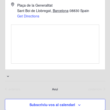
Plaça de la Generalitat
Sant Boi de Llobregat
,
Barcelona
08830
Spain
Get Directions
S
e
Esdeveniments
Esdeveniments
anteriors
Avui
posteriors
l
e
c
Subscriviu-vos al calendari