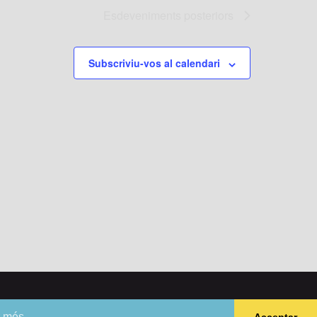
Esdeveniments
posteriors
Subscriviu-vos al calendari
12 00 – Fax 93 630 18 56 –
Avís legal
 més