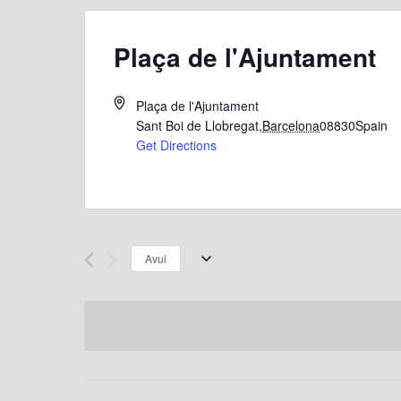
Plaça de l'Ajuntament
Plaça de l'Ajuntament
Sant Boi de Llobregat
,
Barcelona
08830
Spain
Get Directions
Avui
S
e
l
e
c
c