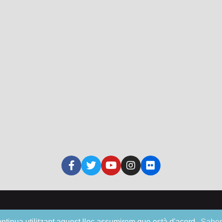
gat – Pl. Ajuntament, 1 – 08830 Sant Boi de Llobregat – Tel. 93 635 
continua utilitzant aquest lloc assumirem que està d'acord.
Saber