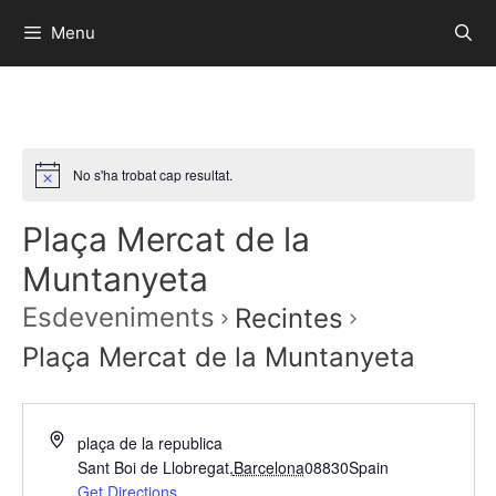
Menu
No s'ha trobat cap resultat.
Plaça Mercat de la
Muntanyeta
Esdeveniments
Recintes
Plaça Mercat de la Muntanyeta
plaça de la republica
Sant Boi de Llobregat
,
Barcelona
08830
Spain
Get Directions