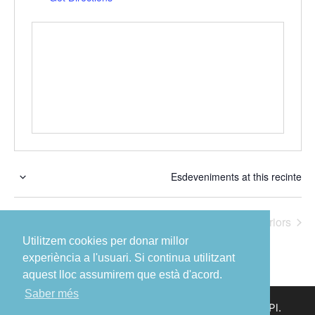
Esdeveniments at this recinte
S
e
Esdeveniments
Esdeveniment
anteriors
Avui
posteriors
l
e
Utilitzem cookies per donar millor
c
experiència a l'usuari. Si continua utilitzant
c
aquest lloc assumirem que està d'acord.
i
Saber més
© 2023 Ajuntament de Sant Boi de Llobregat – Pl.
o