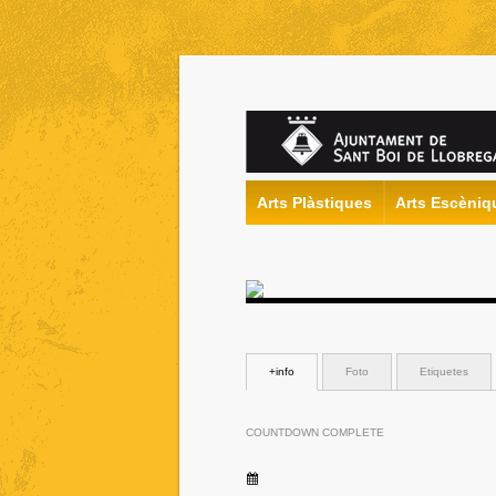
Arts Plàstiques
Arts Escèniq
+info
Foto
Etiquetes
COUNTDOWN COMPLETE