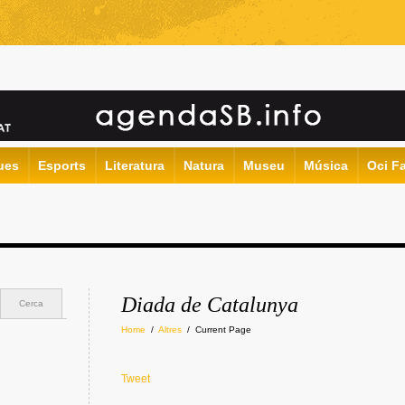
ues
Esports
Literatura
Natura
Museu
Música
Oci Fa
Diada de Catalunya
Cerca
Home
/
Altres
/
Current Page
Tweet