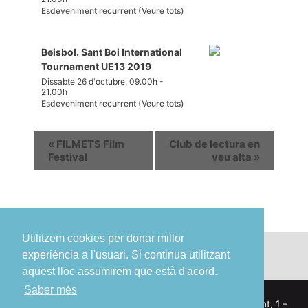
Esdeveniment recurrent
(Veure tots)
Beisbol. Sant Boi International
Tournament UE13 2019
Dissabte 26 d'octubre, 09.00h
-
21.00h
Esdeveniment recurrent
(Veure tots)
«
FILMETS Film
Club de lectura en
Festival
veu alta
»
Utilitzem cookies per donar millor
experiència a l'usuari. Si continua utilitzant
aquest lloc assumirem que està d'acord.
Saber més
© Ajuntament de Sant Boi de Llobregat – Pl. Ajuntament, 1 –