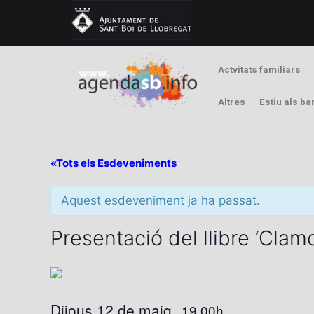
Actvitats familiars
Altres
Estiu als ba
«Tots els Esdeveniments
Aquest esdeveniment ja ha passat.
Presentació del llibre ‘Clam
Dijous 12 de maig
19.00h
,