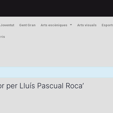
Joventut
Gent Gran
Arts escèniques
Arts visuals
Esport
rris
or per Lluís Pascual Roca’