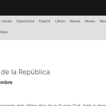
s visuals
Exposicions
Esports
Llibres
Natura
Museu
Mús
iliars
s de la República
tembre
rtants dels últims dies de la Guerra Civil. Amb la derro