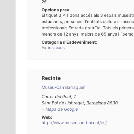
2€
Opcions preu:
El tiquet 3 x 1 dona accés als 3 espais museís
estudiants, persones d'entitats culturals i assoc
professionals Entrada gratuïta: Tots els prime
menors de 12 anys, majors de 65 anys i `pers
Categoria d'Esdeveniment:
Exposicions
Recinte
Museu-Can Barraquer
Carrer del Pont, 7
Sant Boi de Llobregat
,
Barcelona
8830
+ Mapa de Google
Web:
http://www.museusantboi.cat/es/