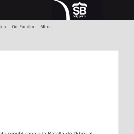
ica
Oci Familiar
Altres
ta republicana a la Batalla de l’Ebre al