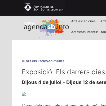
Arts escèniques
Art
Activitats infantils i fam
«Tots els Esdeveniments
Exposició: Els darrers die
Dijous 4 de juliol
-
Dijous 12 de se
L’exposició recull els esdeveniments més impo