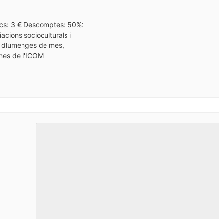
tics: 3 € Descomptes: 50%:
iacions socioculturals i
rs diumenges de mes,
ones de l'ICOM