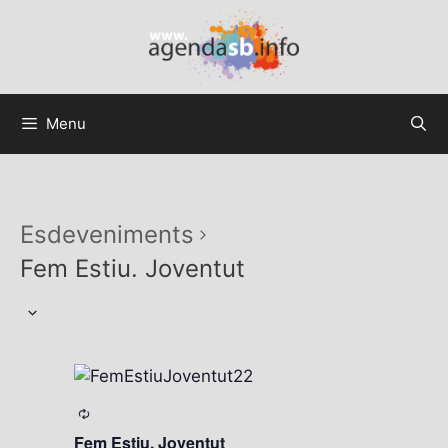
Menu
Esdeveniments
Fem Estiu. Joventut
S
e
l
e
c
Fem Estiu. Joventut