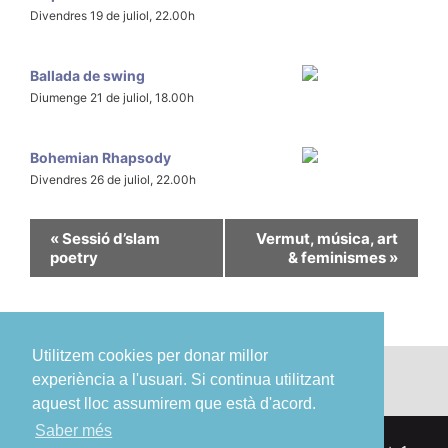
Divendres 19 de juliol, 22.00h
Ballada de swing
Diumenge 21 de juliol, 18.00h
Bohemian Rhapsody
Divendres 26 de juliol, 22.00h
«
Sessió d’slam
Vermut, música, art
poetry
& feminismes
»
Utilitzem cookies per donar millor
experiència a l'usuari. Si continua utilitzant
aquest lloc assumirem que està d'acord.
Saber més