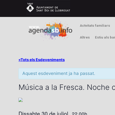
Actvitats familiars
Altres
Estiu als ba
«Tots els Esdeveniments
Aquest esdeveniment ja ha passat.
Música a la Fresca. Noche
Dissabte 30 de juliol
22.00h
,