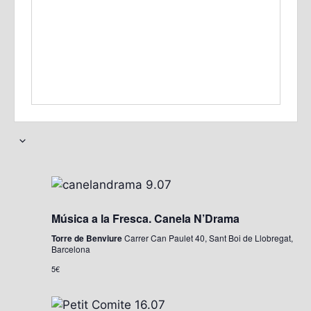
S
e
l
e
Música a la Fresca. Canela N’Drama
c
c
Torre de Benviure
Carrer Can Paulet 40, Sant Boi de Llobregat,
Barcelona
i
5€
o
n
a