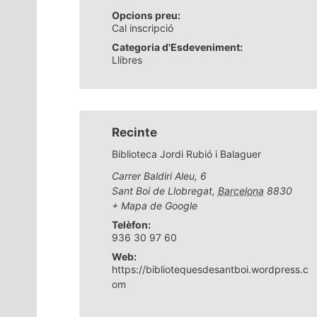
Opcions preu:
Cal inscripció
Categoria d'Esdeveniment:
Llibres
Recinte
Biblioteca Jordi Rubió i Balaguer
Carrer Baldiri Aleu, 6
Sant Boi de Llobregat
,
Barcelona
8830
+ Mapa de Google
Telèfon:
936 30 97 60
Web:
https://bibliotequesdesantboi.wordpress.c
om