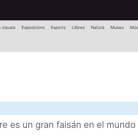
s visuals
Exposicions
Esports
Llibres
Natura
Museu
Mús
mbre es un gran faisán en el mundo