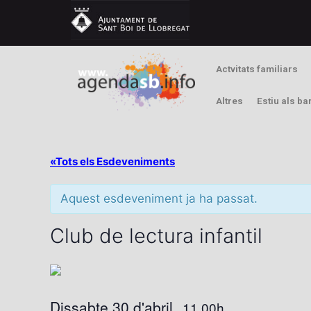
Actvitats familiars
Altres
Estiu als ba
«Tots els Esdeveniments
Aquest esdeveniment ja ha passat.
Club de lectura infantil
Dissabte 30 d'abril
11.00h
,