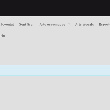
Joventut
Gent Gran
Arts escèniques
Arts visuals
Esport
rris